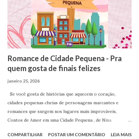
com sua conta da Amazon, você consegue sincronizar o app
com o Kindle, então pode começar uma leitura no celular,
por exemplo, e continuar de onde parou no Kindle e vice e
versa. Nesse post, preparei 5 ebooks gratuitos no
programa, lembrando ...
Romance de Cidade Pequena - Pra
quem gosta de finais felizes
janeiro 25, 2026
Se você gosta de histórias que aquecem o coração,
cidades pequenas cheias de personagens marcantes e
romances que surgem nos lugares mais improváveis,
Contos de Amor em uma Cidade Pequena , de Nina
Donatella , é uma leitura perfeita para acompanhar um café
COMPARTILHAR
POSTAR UM COMENTÁRIO
LEIA MAIS
quentinho. A coletânea reúne histórias independentes, mas