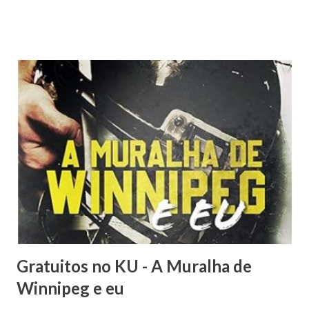
ambientadas no mesmo universo: uma cidade do interior
onde todo mundo se conhece, os sentimentos falam alto e
o amor sempre encontra uma brecha para acontecer —
mesmo quando tudo parece conspirar contra. A seguir, um
resuminho de cada conto para você escolher por onde
começar (ou decidir ler todos de uma vez 💌). 🌿 Hotel Sob
Nova Direção Luana herda um antigo hotel decadente em
uma cidade pequena e decide apostar tudo em sua reforma.
O problema é que o engenheiro responsável pela obra é
ninguém menos que Eduardo — seu rival declarado, aquele
tipo de homem que provoca tanto quanto ajuda. Entre
discussões, provocações e uma tensão que cresce a cada
encontro, Luana percebe...
Gratuitos no KU - A Muralha de
Winnipeg e eu