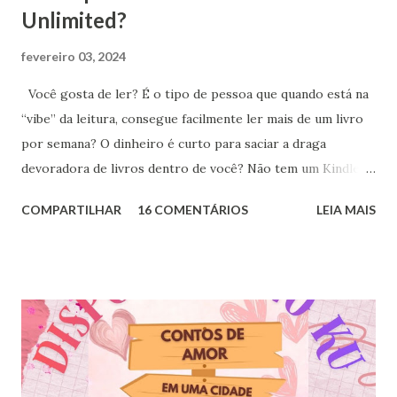
Unlimited?
fevereiro 03, 2024
Você gosta de ler? É o tipo de pessoa que quando está na
“vibe” da leitura, consegue facilmente ler mais de um livro
por semana? O dinheiro é curto para saciar a draga
devoradora de livros dentro de você? Não tem um Kindle ,
mas possui um smartphone? Tem curiosidade, mas não sabe
COMPARTILHAR
16 COMENTÁRIOS
LEIA MAIS
se vale a pena? – Tem um mês de teste gratuito! Então eu
te aconselho a assinar o Kindle Unlimited! Eu preciso de um
Kindle para poder usufruir do plano? Isso é o que achei
mais legal do programa: você não precisar de um Kindle
para ler os livros gratuitamente, você pode lê-los pelo
aplicativo do Kindle Unlimited direto do seu celular. Eu
tenho um Kindle Paper White, mas na maior parte do
tempo acabo lendo os livros direto do celular, o bom é que