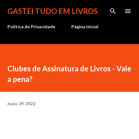
Pular para o conteúdo principal
GASTEI TUDO EM LIVROS
Política de Privacidade
Página inicial
Clubes de Assinatura de Livros - Vale
a pena?
maio 29, 2022