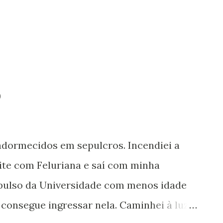
 de outro homem), Jude e Taryn . J ude é
o
 adormecidos em sepulcros. Incendiei a
oite com Feluriana e saí com minha
xpulso da Universidade com menos idade
 consegue ingressar nela. Caminhei à luz