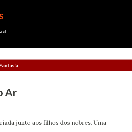
Pular para o conteúdo principal
S
cial
Fantasia
o Ar
riada junto aos filhos dos nobres. Uma