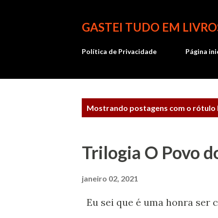
GASTEI TUDO EM LIVRO
Política de Privacidade
Página ini
P
Mostrando postagens com o rótulo
o
s
Trilogia O Povo d
t
a
janeiro 02, 2021
g
Eu sei que é uma honra ser c