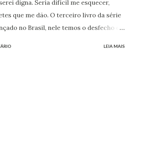
serei digna. Seria difícil me esquecer,
es que me dão. O terceiro livro da série
nçado no Brasil, nele temos o desfecho da
a garota humana que foi criada no mundo
ÁRIO
LEIA MAIS
 a publicação do último livro da série
ra você! A Série de Holly Black possui
; O Rei Perverso e A Rainha do Nada . Os
rimeira pessoa, na perspectiva de Jude,
te anos assistiu o assassinato de seus
ãe, e pai de sua irmã mais velha. Madok
um importante general feérico do mundo
 de sua filha Vivi , assim como de suas