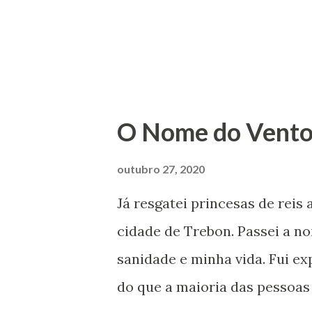
irmãs caçulas (que são filhas
criada por Madok como s...
O Nome do Vent
outubro 27, 2020
Já resgatei princesas de reis
cidade de Trebon. Passei a n
sanidade e minha vida. Fui e
do que a maioria das pessoas